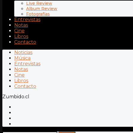
Live Review
Album Review
Fotografías
Entrevistas
Notas
Cine
Libros
Contacto
Noticias
Música
Entrevistas
Notas
Cine
Libros
Contacto
Zumbido.cl