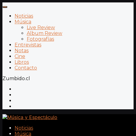
Noticias
Música
Live Review
Album Review
Fotografías
Entrevistas
Notas
Cine
Libros
Contacto
Zumbido.cl
Noticias
Música