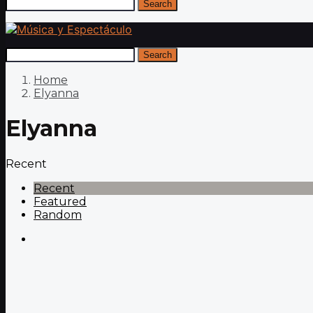
Search
Search
Home
Elyanna
Elyanna
Recent
Recent
Featured
Random