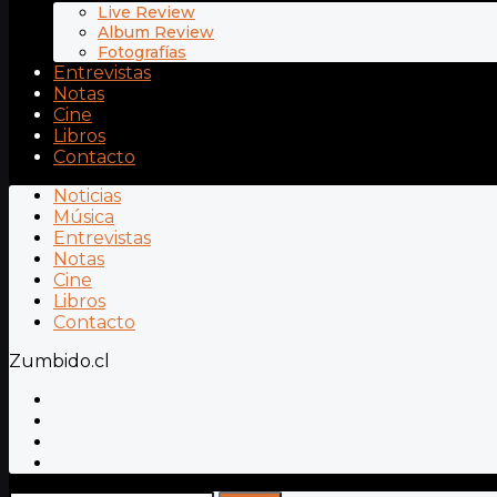
Live Review
Album Review
Fotografías
Entrevistas
Notas
Cine
Libros
Contacto
Noticias
Música
Entrevistas
Notas
Cine
Libros
Contacto
Zumbido.cl