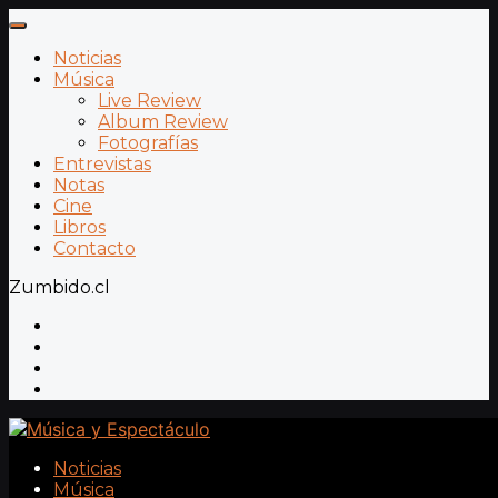
Noticias
Música
Live Review
Album Review
Fotografías
Entrevistas
Notas
Cine
Libros
Contacto
Zumbido.cl
Noticias
Música