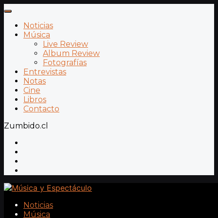
Noticias
Música
Live Review
Album Review
Fotografías
Entrevistas
Notas
Cine
Libros
Contacto
Zumbido.cl
Noticias
Música