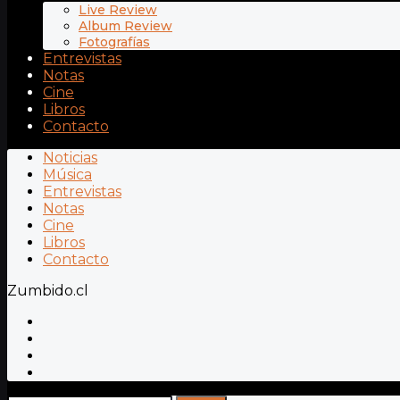
Live Review
Album Review
Fotografías
Entrevistas
Notas
Cine
Libros
Contacto
Noticias
Música
Entrevistas
Notas
Cine
Libros
Contacto
Zumbido.cl