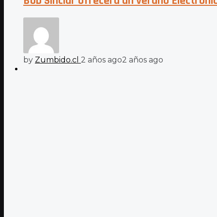
Bob Sinclar ofrecerá un verano Electrónic
by
Zumbido.cl
2 años ago
2 años ago