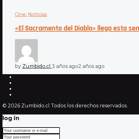
Cine
,
Noticias
«El Sacramento del Diablo» llega esta se
by
Zumbido.cl
3 años ago
2 años ago
© 2026 Zumbido.cl Todos los derechos reservados.
log in