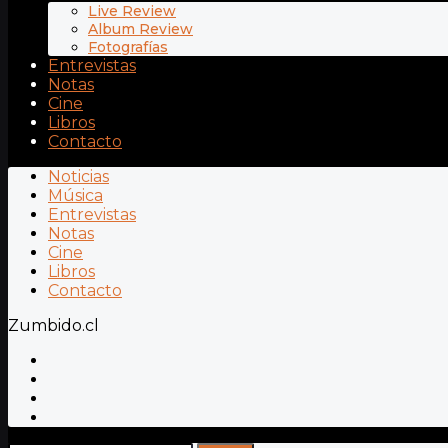
Live Review
Album Review
Fotografías
Entrevistas
Notas
Cine
Libros
Contacto
Noticias
Música
Entrevistas
Notas
Cine
Libros
Contacto
Zumbido.cl