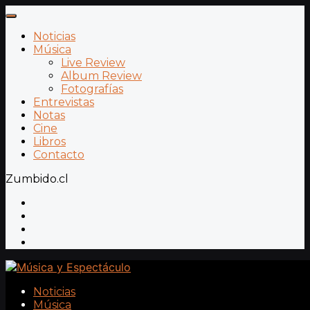
Noticias
Música
Live Review
Album Review
Fotografías
Entrevistas
Notas
Cine
Libros
Contacto
Zumbido.cl
Noticias
Música