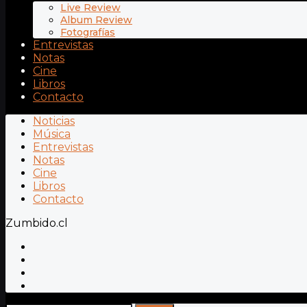
Live Review
Album Review
Fotografías
Entrevistas
Notas
Cine
Libros
Contacto
Noticias
Música
Entrevistas
Notas
Cine
Libros
Contacto
Zumbido.cl