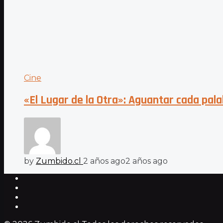
Cine
«El Lugar de la Otra»: Aguantar cada pal
by
Zumbido.cl
2 años ago
2 años ago