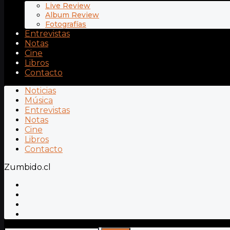
Live Review
Album Review
Fotografías
Entrevistas
Notas
Cine
Libros
Contacto
Noticias
Música
Entrevistas
Notas
Cine
Libros
Contacto
Zumbido.cl