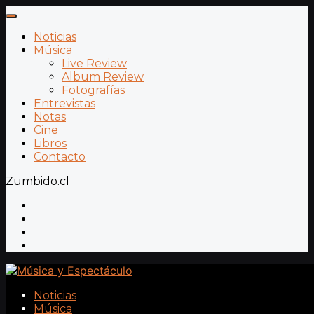
Noticias
Música
Live Review
Album Review
Fotografías
Entrevistas
Notas
Cine
Libros
Contacto
Zumbido.cl
Noticias
Música