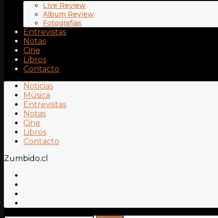
Live Review
Album Review
Fotografías
Entrevistas
Notas
Cine
Libros
Contacto
Noticias
Música
Entrevistas
Notas
Cine
Libros
Contacto
Zumbido.cl