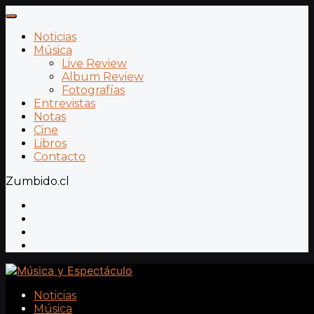
Noticias
Música
Live Review
Album Review
Fotografías
Entrevistas
Notas
Cine
Libros
Contacto
Zumbido.cl
Noticias
Música