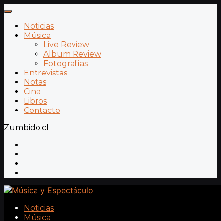
Noticias
Música
Live Review
Album Review
Fotografías
Entrevistas
Notas
Cine
Libros
Contacto
Zumbido.cl
Noticias
Música