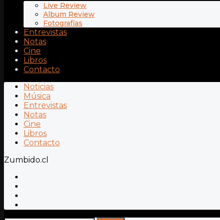
Live Review
Album Review
Fotografías
Entrevistas
Notas
Cine
Libros
Contacto
Noticias
Música
Entrevistas
Notas
Cine
Libros
Contacto
Zumbido.cl