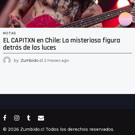
NOTAS
EL CAPITXN en Chile: La misteriosa figura
detrás de las luces
by
Zumbido.cl
2 meses ago
2
m
e
s
e
s
a
g
o
© 2026 Zumbido.cl Todos los derechos reservados.