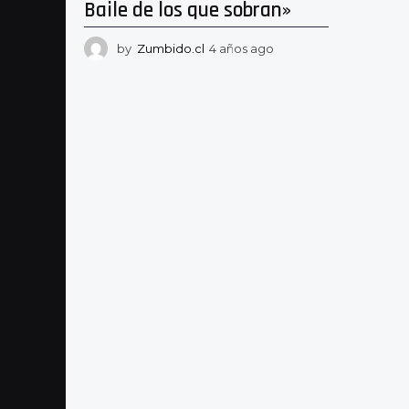
Baile de los que sobran»
by
Zumbido.cl
4 años ago
4
a
ñ
o
s
a
g
o