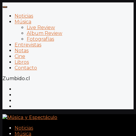
Noticias
Música
Live Review
Album Review
Fotografías
Entrevistas
Notas
Cine
Libros
Contacto
Zumbido.cl
Noticias
Música