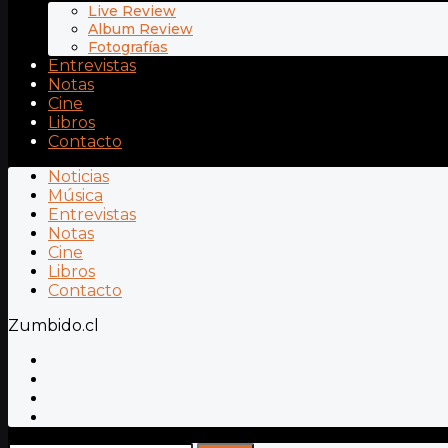
Live Review
Album Review
Fotografías
Entrevistas
Notas
Cine
Libros
Contacto
Noticias
Música
Entrevistas
Notas
Cine
Libros
Contacto
Zumbido.cl