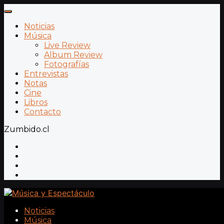
Noticias
Música
Live Review
Album Review
Fotografías
Entrevistas
Notas
Cine
Libros
Contacto
Zumbido.cl
Noticias
Música