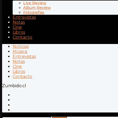
Live Review
Album Review
Fotografías
Entrevistas
Notas
Cine
Libros
Contacto
Noticias
Música
Entrevistas
Notas
Cine
Libros
Contacto
Zumbido.cl