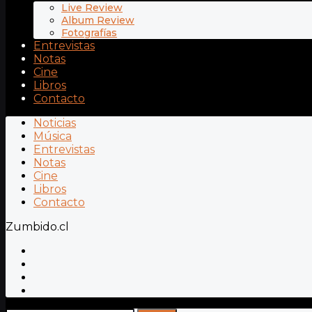
Live Review
Album Review
Fotografías
Entrevistas
Notas
Cine
Libros
Contacto
Noticias
Música
Entrevistas
Notas
Cine
Libros
Contacto
Zumbido.cl