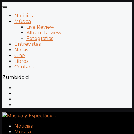
Noticias
Música
Live Review
Album Review
Fotografías
Entrevistas
Notas
Cine
Libros
Contacto
Zumbido.cl
Noticias
Música