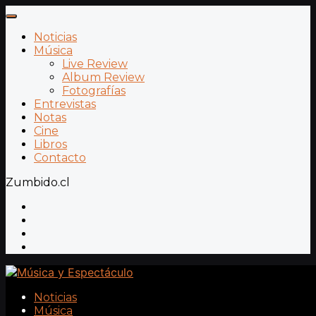
Noticias
Música
Live Review
Album Review
Fotografías
Entrevistas
Notas
Cine
Libros
Contacto
Zumbido.cl
Noticias
Música