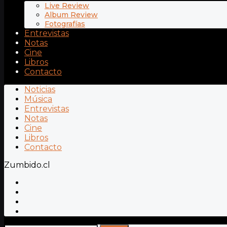
Live Review
Album Review
Fotografías
Entrevistas
Notas
Cine
Libros
Contacto
Noticias
Música
Entrevistas
Notas
Cine
Libros
Contacto
Zumbido.cl