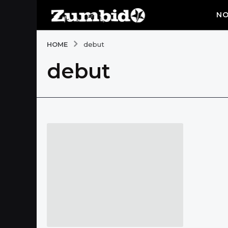
NO
HOME
debut
debut