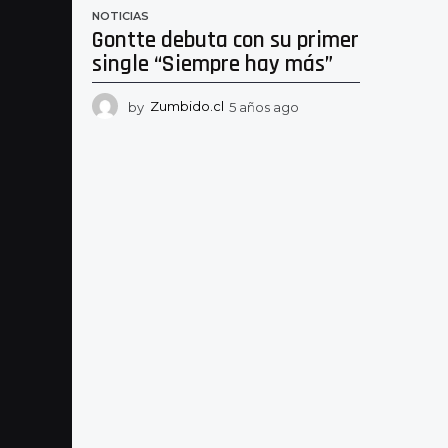
NOTICIAS
Gontte debuta con su primer
single “Siempre hay más”
by
Zumbido.cl
5 años ago
5
a
ñ
o
s
a
g
o