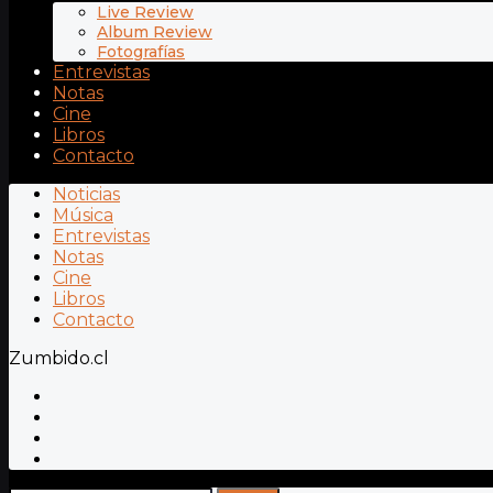
Live Review
Album Review
Fotografías
Entrevistas
Notas
Cine
Libros
Contacto
Noticias
Música
Entrevistas
Notas
Cine
Libros
Contacto
Zumbido.cl