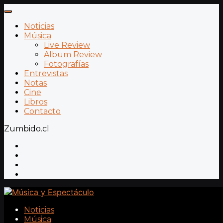
Noticias
Música
Live Review
Album Review
Fotografías
Entrevistas
Notas
Cine
Libros
Contacto
Zumbido.cl
Noticias
Música