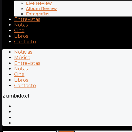
Live Review
Album Review
Fotografías
Entrevistas
Notas
Cine
Libros
Contacto
Noticias
Música
Entrevistas
Notas
Cine
Libros
Contacto
Zumbido.cl