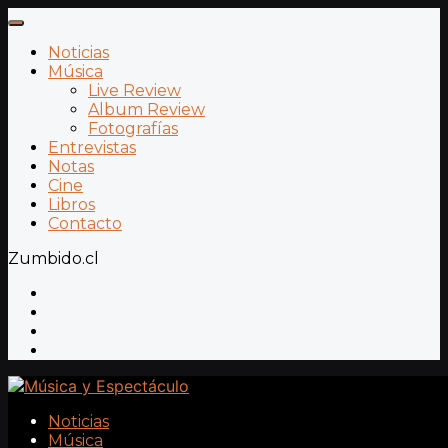
Noticias
Música
Live Review
Album Review
Fotografías
Entrevistas
Notas
Cine
Libros
Contacto
Zumbido.cl
Noticias
Música