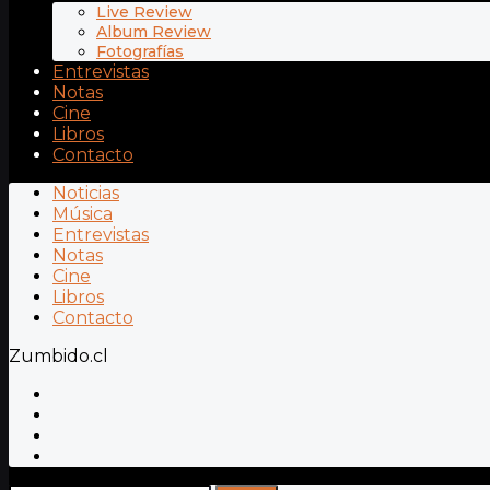
Live Review
Album Review
Fotografías
Entrevistas
Notas
Cine
Libros
Contacto
Noticias
Música
Entrevistas
Notas
Cine
Libros
Contacto
Zumbido.cl