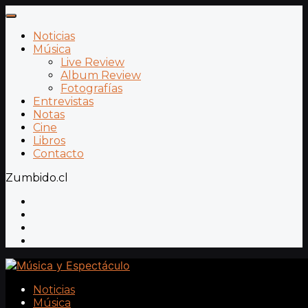
Noticias
Música
Live Review
Album Review
Fotografías
Entrevistas
Notas
Cine
Libros
Contacto
Zumbido.cl
Noticias
Música