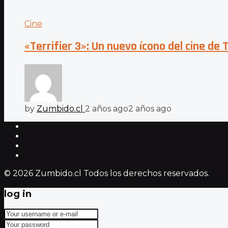
Cine
«Terrifier 3»: Un nuevo ícono del cine de 
by
Zumbido.cl
2 años ago
2 años ago
© 2026 Zumbido.cl Todos los derechos reservados.
log in