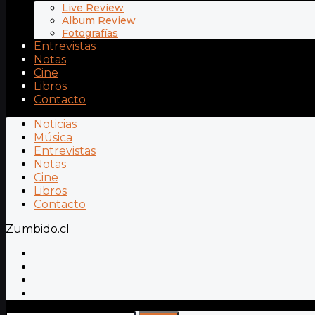
Live Review
Album Review
Fotografías
Entrevistas
Notas
Cine
Libros
Contacto
Noticias
Música
Entrevistas
Notas
Cine
Libros
Contacto
Zumbido.cl