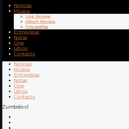
Noticias
Música
Live Review
Album Review
Fotografías
Entrevistas
Notas
Cine
Libros
Contacto
Noticias
Música
Entrevistas
Notas
Cine
Libros
Contacto
Zumbido.cl