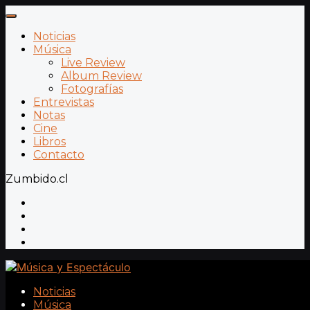
Noticias
Música
Live Review
Album Review
Fotografías
Entrevistas
Notas
Cine
Libros
Contacto
Zumbido.cl
Noticias
Música