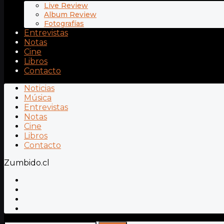
Live Review
Album Review
Fotografías
Entrevistas
Notas
Cine
Libros
Contacto
Noticias
Música
Entrevistas
Notas
Cine
Libros
Contacto
Zumbido.cl