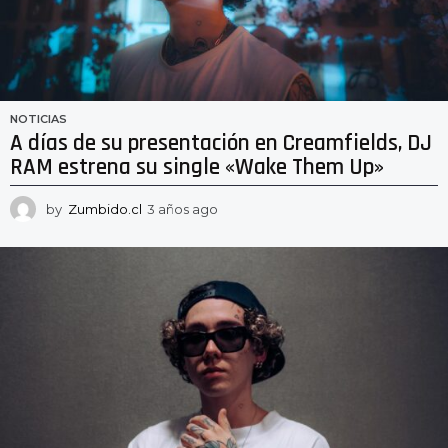
NOTICIAS
A días de su presentación en Creamfields, DJ
RAM estrena su single «Wake Them Up»
by
Zumbido.cl
3 años ago
3
a
ñ
o
s
a
g
o