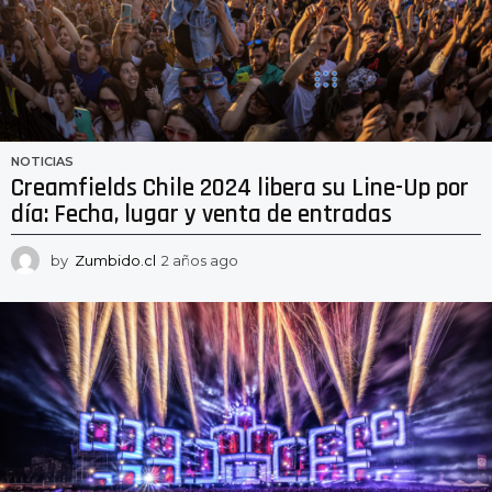
NOTICIAS
Creamfields Chile 2024 libera su Line-Up por
día: Fecha, lugar y venta de entradas
by
Zumbido.cl
2 años ago
2
a
ñ
o
s
a
g
o