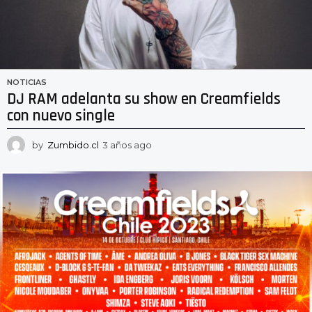
NOTICIAS
DJ RAM adelanta su show en Creamfields
con nuevo single
by
Zumbido.cl
3 años ago
3
a
ñ
o
s
a
g
o