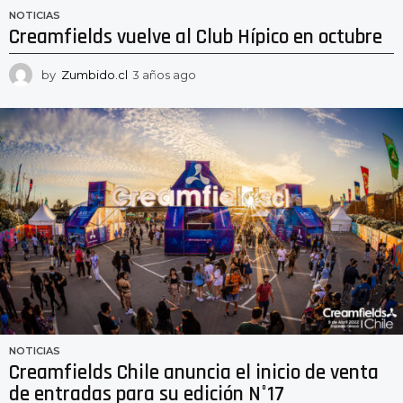
NOTICIAS
Creamfields vuelve al Club Hípico en octubre
by
Zumbido.cl
3 años ago
3
a
ñ
o
s
a
g
o
NOTICIAS
Creamfields Chile anuncia el inicio de venta
de entradas para su edición N°17