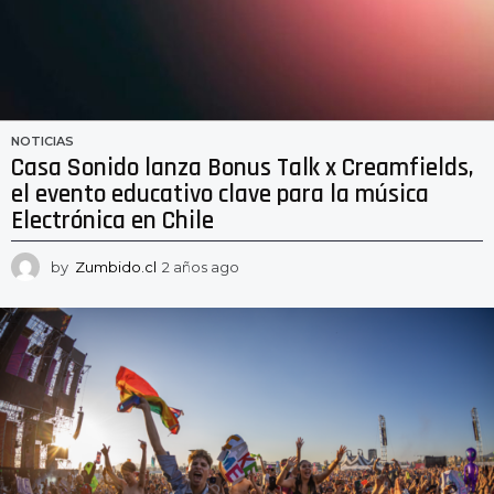
NOTICIAS
Casa Sonido lanza Bonus Talk x Creamfields,
el evento educativo clave para la música
Electrónica en Chile
by
Zumbido.cl
2 años ago
2
a
ñ
o
s
a
g
o