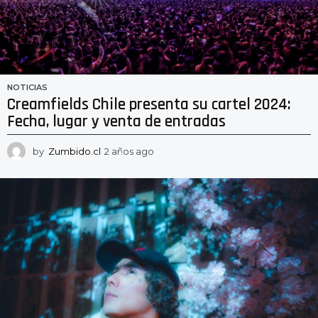
NOTICIAS
Creamfields Chile presenta su cartel 2024:
Fecha, lugar y venta de entradas
by
Zumbido.cl
2 años ago
2
a
ñ
o
s
a
g
o