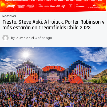
NOTICIAS
Tiesto, Steve Aoki, Afrojack, Porter Robinson y
más estarán en Creamfields Chile 2023
by
Zumbido.cl
3 años ago
3
a
ñ
o
s
a
g
o