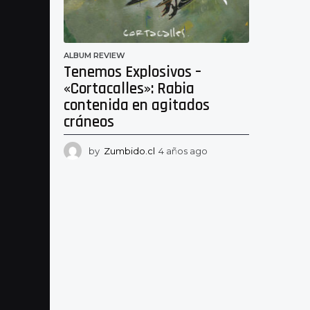
ALBUM REVIEW
Tenemos Explosivos –
«Cortacalles»: Rabia
contenida en agitados
cráneos
by
Zumbido.cl
4 años ago
4
a
ñ
o
s
a
g
o