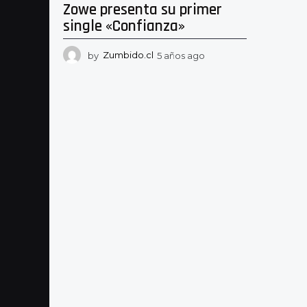
Zowe presenta su primer
single «Confianza»
by
Zumbido.cl
5 años ago
5
a
ñ
o
s
a
g
o