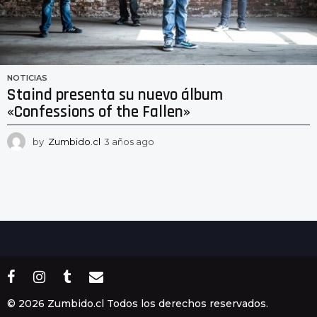
NOTICIAS
Staind presenta su nuevo álbum
«Confessions of the Fallen»
by
Zumbido.cl
3 años ago
3
a
ñ
o
s
a
g
o
© 2026 Zumbido.cl Todos los derechos reservados.