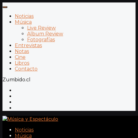
Noticias
Música
Live Review
Album Review
Fotografías
Entrevistas
Notas
Cine
Libros
Contacto
Zumbido.cl
Noticias
Música