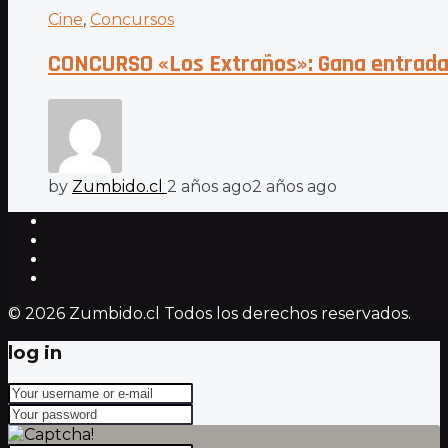
Cine
,
Concursos
CONCURSO «Los Extraños»: Gana entradas
by
Zumbido.cl
2 años ago
2 años ago
© 2026 Zumbido.cl Todos los derechos reservados.
log in