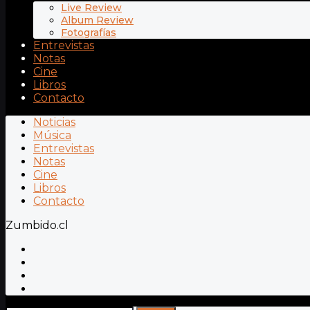
Live Review
Album Review
Fotografías
Entrevistas
Notas
Cine
Libros
Contacto
Noticias
Música
Entrevistas
Notas
Cine
Libros
Contacto
Zumbido.cl