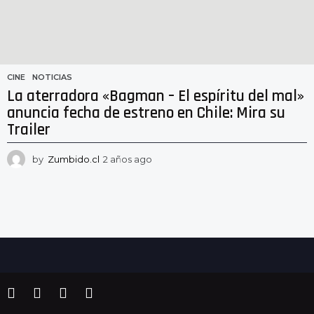
CINE
,
NOTICIAS
La aterradora «Bagman – El espíritu del mal»
anuncia fecha de estreno en Chile: Mira su
Trailer
by
Zumbido.cl
2 años ago
2
a
ñ
o
s
a
g
o