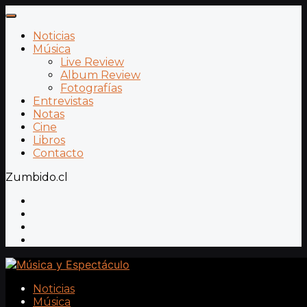
Noticias
Música
Live Review
Album Review
Fotografías
Entrevistas
Notas
Cine
Libros
Contacto
Zumbido.cl
Noticias
Música