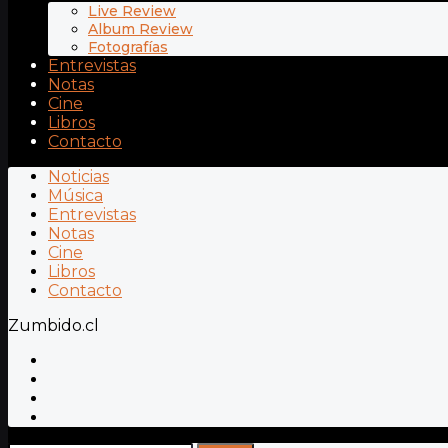
Live Review
Album Review
Fotografías
Entrevistas
Notas
Cine
Libros
Contacto
Noticias
Música
Entrevistas
Notas
Cine
Libros
Contacto
Zumbido.cl