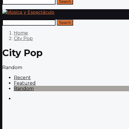
Search
Search
Home
City Pop
City Pop
Random
Recent
Featured
Random