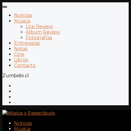
Noticias
Música
Live Review
Album Review
Fotografías
Entrevistas
Notas
Cine
Libros
Contacto
Zumbido.cl
Noticias
Música