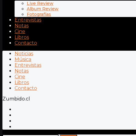
Live Review
Album Review
Fotografías
Entrevistas
Notas
Cine
Libros
Contacto
Noticias
Música
Entrevistas
Notas
Cine
Libros
Contacto
Zumbido.cl