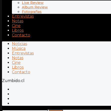
Live Review
Album Review
Fotografías
Entrevistas
Notas
Cine
Libros
Contacto
Noticias
Música
Entrevistas
Notas
Cine
Libros
Contacto
Zumbido.cl