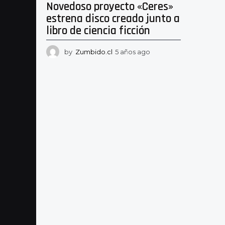
Novedoso proyecto «Ceres»
estrena disco creado junto a
libro de ciencia ficción
by
Zumbido.cl
5 años ago
5
a
ñ
o
s
a
g
o