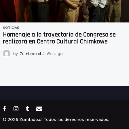
NOTICIAS
Homenaje a la trayectoria de Congreso se
realizará en Centro Cultural Chimkowe
by
Zumbido.cl
4 años ago
4
a
ñ
o
s
a
g
o
© 2026 Zumbido.cl Todos los derechos reservados.