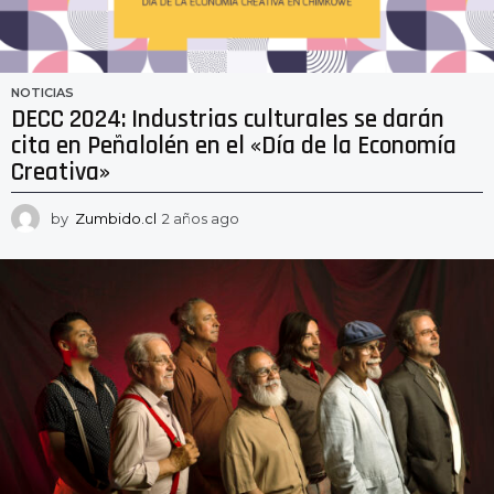
NOTICIAS
DECC 2024: Industrias culturales se darán
cita en Peñalolén en el «Día de la Economía
Creativa»
by
Zumbido.cl
2 años ago
2
a
ñ
o
s
a
g
o