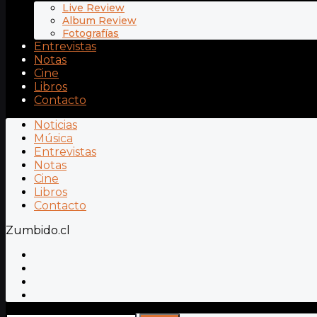
Live Review
Album Review
Fotografías
Entrevistas
Notas
Cine
Libros
Contacto
Noticias
Música
Entrevistas
Notas
Cine
Libros
Contacto
Zumbido.cl