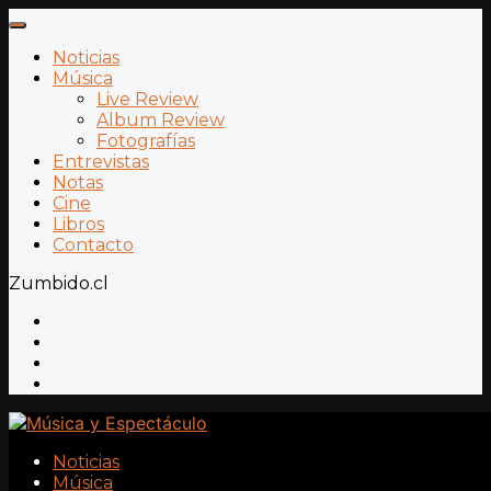
Noticias
Música
Live Review
Album Review
Fotografías
Entrevistas
Notas
Cine
Libros
Contacto
Zumbido.cl
Noticias
Música