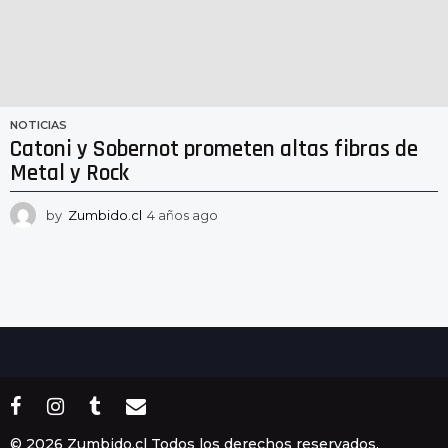
NOTICIAS
Catoni y Sobernot prometen altas fibras de
Metal y Rock
by
Zumbido.cl
4 años ago
4
a
ñ
o
s
a
g
o
© 2026 Zumbido.cl Todos los derechos reservados.