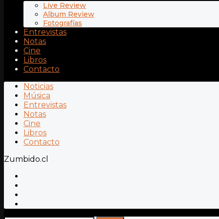
Live Review
Album Review
Fotografías
Entrevistas
Notas
Cine
Libros
Contacto
Noticias
Música
Entrevistas
Notas
Cine
Libros
Contacto
Zumbido.cl