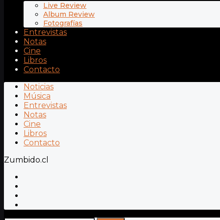
Live Review
Album Review
Fotografías
Entrevistas
Notas
Cine
Libros
Contacto
Noticias
Música
Entrevistas
Notas
Cine
Libros
Contacto
Zumbido.cl