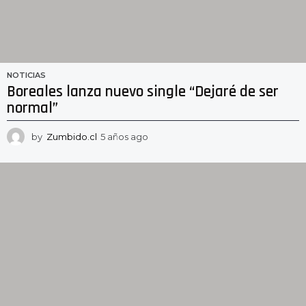
NOTICIAS
Boreales lanza nuevo single “Dejaré de ser
normal”
by
Zumbido.cl
5 años ago
5
a
ñ
o
s
a
g
o