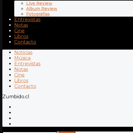
Live Review
Album Review
Fotografías
Entrevistas
Notas
Cine
Libros
Contacto
Noticias
Música
Entrevistas
Notas
Cine
Libros
Contacto
Zumbido.cl