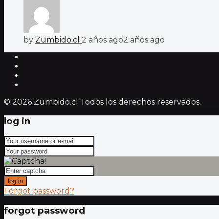
by
Zumbido.cl
2 años ago
2 años ago
© 2026 Zumbido.cl Todos los derechos reservados.
log in
log in
Forgot password?
forgot password