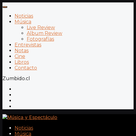
Noticias
Música
Live Review
Album Review
Fotografías
Entrevistas
Notas
Cine
Libros
Contacto
Zumbido.cl
Noticias
Música