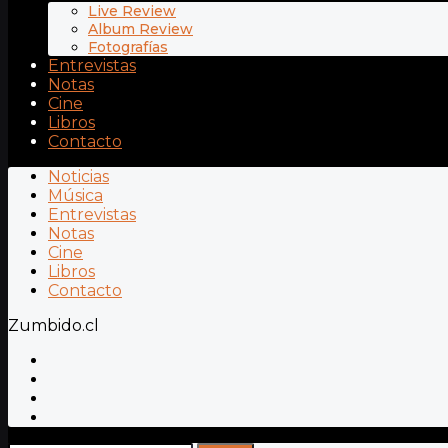
Live Review
Album Review
Fotografías
Entrevistas
Notas
Cine
Libros
Contacto
Noticias
Música
Entrevistas
Notas
Cine
Libros
Contacto
Zumbido.cl