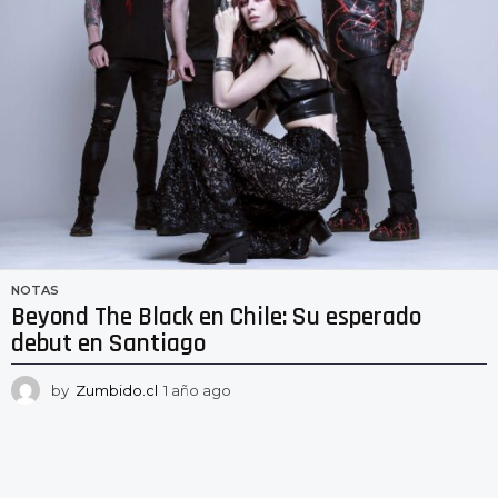
NOTAS
Beyond The Black en Chile: Su esperado
debut en Santiago
by
Zumbido.cl
1 año ago
1
a
ñ
o
a
g