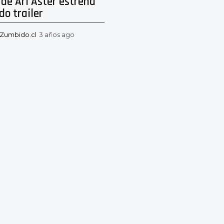
de Ari Aster estrena
o trailer
Zumbido.cl
3 años ago
2
a
ñ
o
s
a
g
o