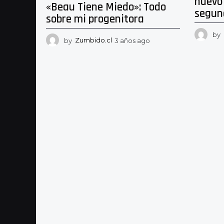
nuevo 
«Beau Tiene Miedo»: Todo
segund
sobre mi progenitora
by
by
Zumbido.cl
3 años ago
3
a
ñ
o
s
a
g
o