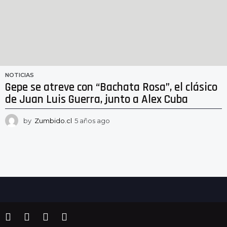
NOTICIAS
Gepe se atreve con “Bachata Rosa”, el clásico
de Juan Luis Guerra, junto a Alex Cuba
by
Zumbido.cl
5 años ago
5
a
ñ
o
s
a
g
o