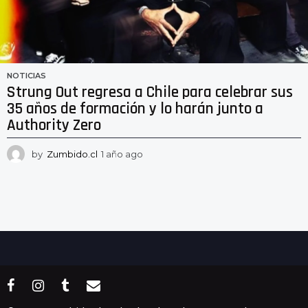
NOTICIAS
Strung Out regresa a Chile para celebrar sus
35 años de formación y lo harán junto a
Authority Zero
by
Zumbido.cl
1 año ago
1
a
ñ
o
a
g
o