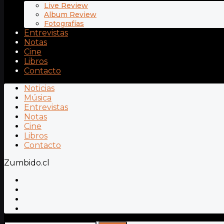
Live Review
Album Review
Fotografías
Entrevistas
Notas
Cine
Libros
Contacto
Noticias
Música
Entrevistas
Notas
Cine
Libros
Contacto
Zumbido.cl