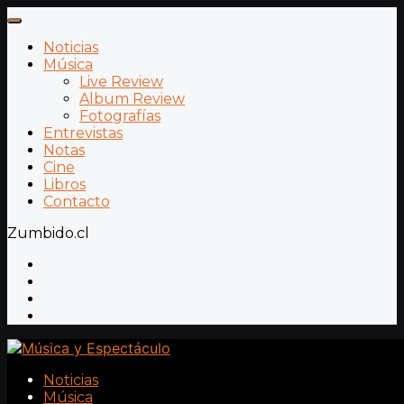
Noticias
Música
Live Review
Album Review
Fotografías
Entrevistas
Notas
Cine
Libros
Contacto
Zumbido.cl
Noticias
Música