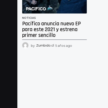
NOTICIAS
Pacífico anuncia nuevo EP
para este 2021 y estrena
primer sencillo
by
Zumbido.cl
5 años ago
5
a
ñ
o
s
a
g
o