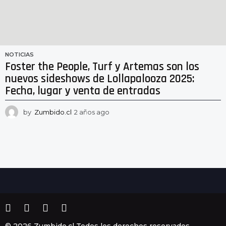
NOTICIAS
Foster the People, Turf y Artemas son los
nuevos sideshows de Lollapalooza 2025:
Fecha, lugar y venta de entradas
by
Zumbido.cl
2 años ago
2
a
ñ
o
s
a
g
o