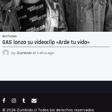
NOTICIAS
GAS lanza su videoclip «Arde tu vida»
by
Zumbido.cl
5 años ago
5
a
ñ
o
s
a
g
o
© 2026 Zumbido.cl Todos los derechos reservados.