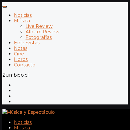
Noticias
Música
Live Review
Album Review
Fotografías
Entrevistas
Notas
Cine
Libros
Contacto
Zumbido.cl
Noticias
Música