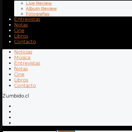
Live Review
Album Review
Fotografías
Entrevistas
Notas
Cine
Libros
Contacto
Noticias
Música
Entrevistas
Notas
Cine
Libros
Contacto
Zumbido.cl