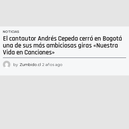
NOTICIAS
El cantautor Andrés Cepeda cerró en Bogotá
una de sus más ambiciosas giras «Nuestra
Vida en Canciones»
by
Zumbido.cl
2 años ago
2
a
ñ
o
s
a
g
o