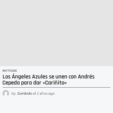
NOTICIAS
Los Ángeles Azules se unen con Andrés
Cepeda para dar «Cariñito»
by
Zumbido.cl
2 años ago
2
a
ñ
o
s