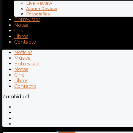
Live Review
Album Review
Fotografías
Entrevistas
Notas
Cine
Libros
Contacto
Noticias
Música
Entrevistas
Notas
Cine
Libros
Contacto
Zumbido.cl