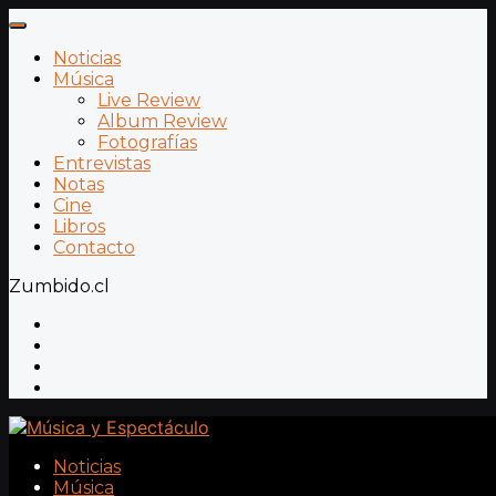
Noticias
Música
Live Review
Album Review
Fotografías
Entrevistas
Notas
Cine
Libros
Contacto
Zumbido.cl
Noticias
Música